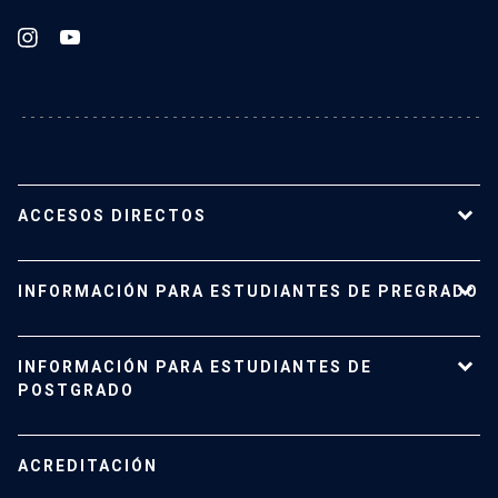
ACCESOS DIRECTOS
Nuestro Instituto
INFORMACIÓN PARA ESTUDIANTES DE PREGRADO
Planta académica
Carreras y programas
Pregrado
INFORMACIÓN PARA ESTUDIANTES DE
Investigación
Admisión
POSTGRADO
Vinculación con el medio
Vida Universitaria
Contacto
Campus San Joaquín
Estudiantes de Postgrado
ACREDITACIÓN
Mujeres en el Instituto
Investigación