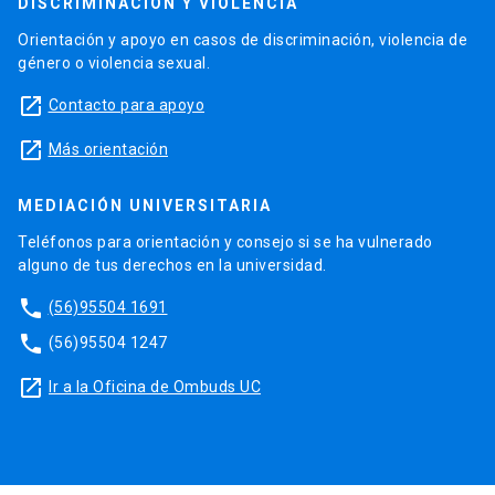
DISCRIMINACIÓN Y VIOLENCIA
Orientación y apoyo en casos de discriminación, violencia de
género o violencia sexual.
launch
Contacto para apoyo
launch
Más orientación
MEDIACIÓN UNIVERSITARIA
Teléfonos para orientación y consejo si se ha vulnerado
alguno de tus derechos en la universidad.
phone
(56)95504 1691
phone
(56)95504 1247
launch
Ir a la Oficina de Ombuds UC