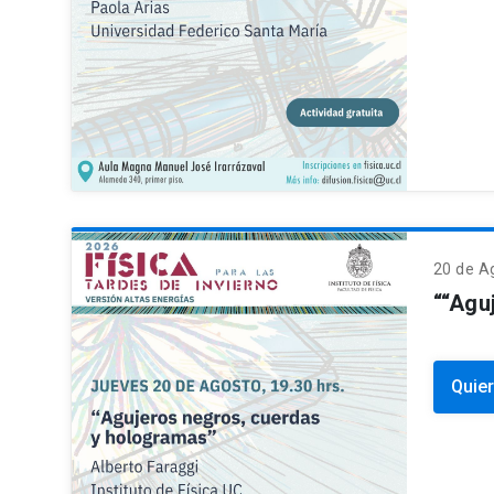
20 de
A
““Agu
Quier