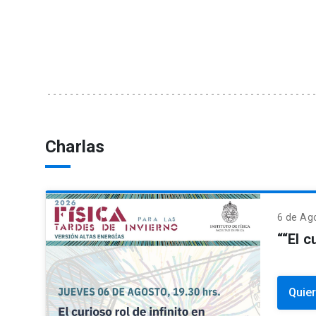
Charlas
6 de
Ag
““El c
Quier