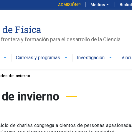
ADMISIÓN
Medios
arrow_drop_down
Biblio
 de Física
frontera y formación para el desarrollo de la Ciencia
Carreras y programas
Investigación
Vinc
arrow_drop_down
arrow_drop_down
arrow_drop_down
rdes de invierno
 de invierno
 ciclo de charlas congrega a cientos de personas apasionada