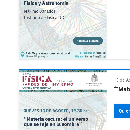
13 de
A
““Mat
Quier