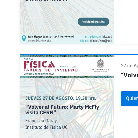
27 de
A
“Volv
Quier