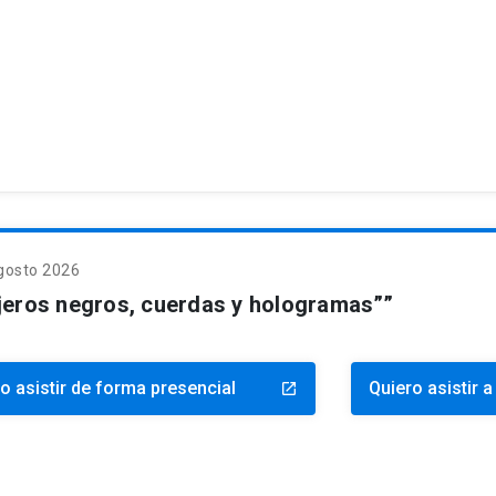
gosto 2026
jeros negros, cuerdas y hologramas””
o asistir de forma presencial
Quiero asistir a
launch