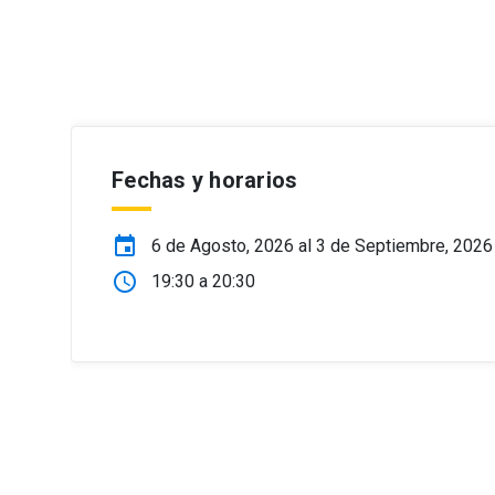
Fechas y horarios
event
6 de
Agosto, 2026
al 3 de
Septiembre, 2026
schedule
19:30 a 20:30