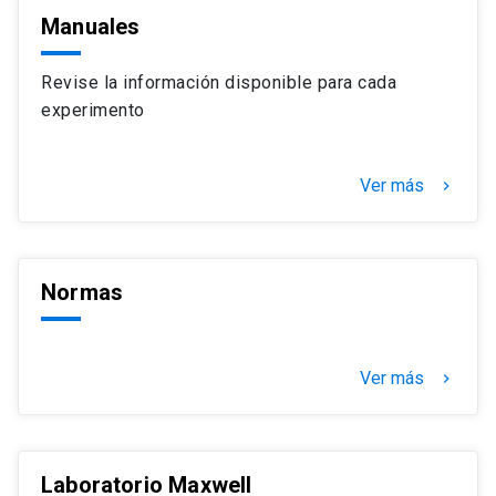
Manuales
Revise la información disponible para cada
experimento
Ver más
keyboard_arrow_right
Normas
Ver más
keyboard_arrow_right
Laboratorio Maxwell