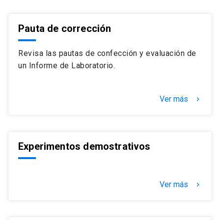
Pauta de corrección
Revisa las pautas de confección y evaluación de
un Informe de Laboratorio.
Ver más
keyboard_arrow_right
Experimentos demostrativos
Ver más
keyboard_arrow_right