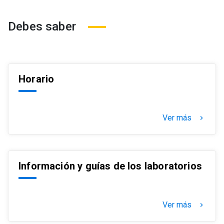
Debes saber
Horario
Ver más
keyboard_arrow_right
Información y guías de los laboratorios
Ver más
keyboard_arrow_right