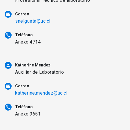
Profesional Técnico de laboratorio
Correo
email
snelgueta@uc.cl
Teléfono
phone
Anexo:4714
Katherine Mendez
person
Auxiliar de Laboratorio
Correo
email
katherine.mendez@uc.cl
Teléfono
phone
Anexo:9651