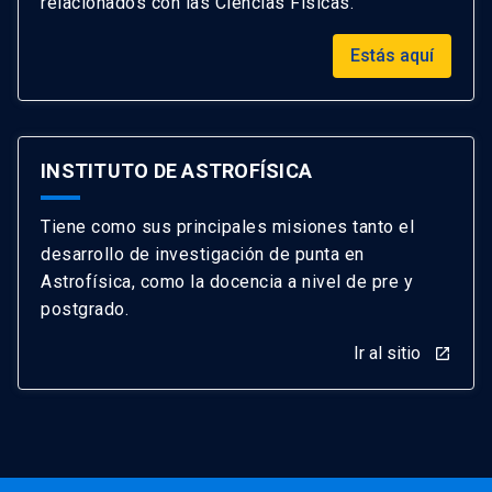
relacionados con las Ciencias Físicas.
Estás aquí
INSTITUTO DE ASTROFÍSICA
Tiene como sus principales misiones tanto el
desarrollo de investigación de punta en
Astrofísica, como la docencia a nivel de pre y
postgrado.
Ir al sitio
launch