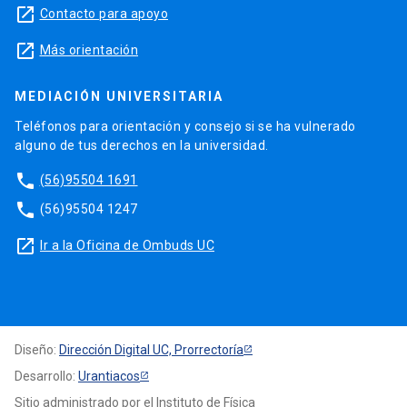
launch
Contacto para apoyo
launch
Más orientación
MEDIACIÓN UNIVERSITARIA
Teléfonos para orientación y consejo si se ha vulnerado
alguno de tus derechos en la universidad.
phone
(56)95504 1691
phone
(56)95504 1247
launch
Ir a la Oficina de Ombuds UC
Diseño:
Dirección Digital UC, Prorrectoría
Desarrollo:
Urantiacos
Sitio administrado por el Instituto de Física