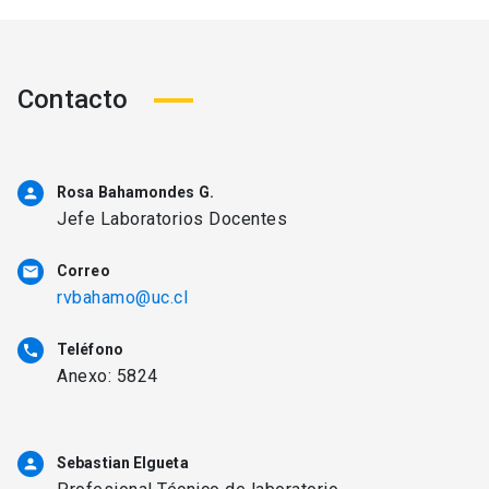
Contacto
Rosa Bahamondes G.
person
Jefe Laboratorios Docentes
Correo
email
rvbahamo@uc.cl
Teléfono
phone
Anexo: 5824
Sebastian Elgueta
person