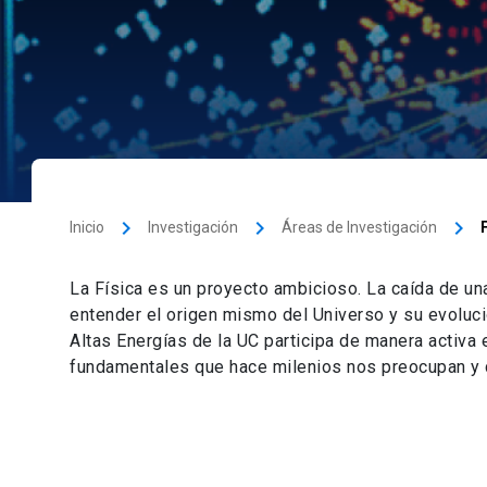
keyboard_arrow_right
keyboard_arrow_right
keyboard_arrow_right
Inicio
Investigación
Áreas de Investigación
La Física es un proyecto ambicioso. La caída de u
entender el origen mismo del Universo y su evoluci
Altas Energías de la UC participa de manera activa
fundamentales que hace milenios nos preocupan y c