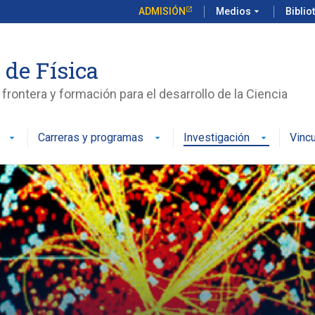
ADMISIÓN
Medios
arrow_drop_down
Biblio
 de Física
frontera y formación para el desarrollo de la Ciencia
Carreras y programas
Investigación
Vinc
arrow_drop_down
arrow_drop_down
arrow_drop_down