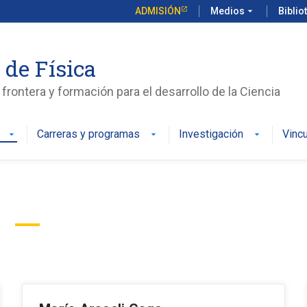
ADMISIÓN
Medios
arrow_drop_down
Biblio
 de Física
frontera y formación para el desarrollo de la Ciencia
Carreras y programas
Investigación
Vinc
arrow_drop_down
arrow_drop_down
arrow_drop_down