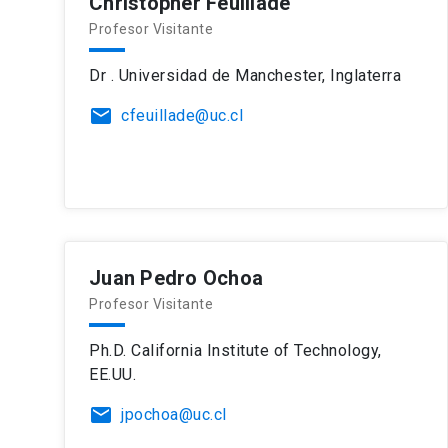
Christopher Feuillade
Profesor Visitante
Dr . Universidad de Manchester, Inglaterra
email
cfeuillade@uc.cl
Juan Pedro Ochoa
Profesor Visitante
Ph.D. California Institute of Technology,
EE.UU.
email
jpochoa@uc.cl