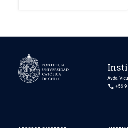
Insti
Avda. Vic
phone
+56 9