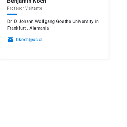
Benjamín Koch
Profesor Visitante
Dr. D Johann Wolfgang Goethe University in
Frankfurt , Alemania
email
bkoch@uc.cl