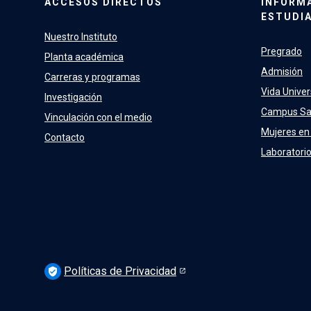
ACCESOS DIRECTOS
INFORM
ESTUDI
Nuestro Instituto
Pregrado
Planta académica
Admisión
Carreras y programas
Vida Univer
Investigación
Campus Sa
Vinculación con el medio
Mujeres en 
Contacto
Laboratori
Políticas de Privacidad
verified_user