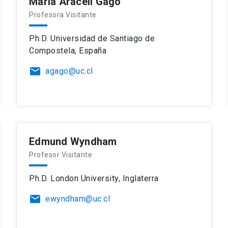
María Araceli Gago
Profesora Visitante
Ph.D. Universidad de Santiago de
Compostela, España
email
agago@uc.cl
Edmund Wyndham
Profesor Visitante
Ph.D. London University, Inglaterra
email
ewyndham@uc.cl