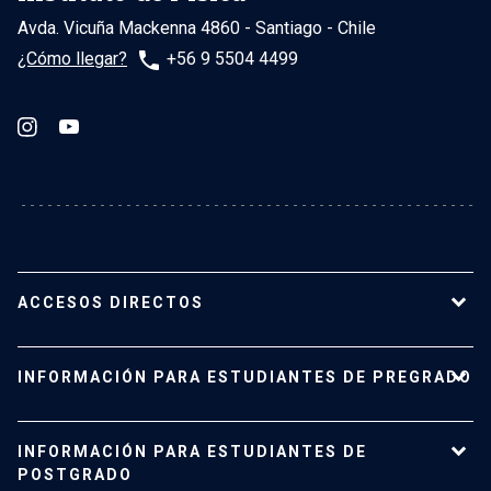
Avda. Vicuña Mackenna 4860 - Santiago - Chile
phone
¿Cómo llegar?
+56 9 5504 4499
ACCESOS DIRECTOS
Nuestro Instituto
INFORMACIÓN PARA ESTUDIANTES DE PREGRADO
Planta académica
Carreras y programas
Pregrado
INFORMACIÓN PARA ESTUDIANTES DE
Investigación
Admisión
POSTGRADO
Vinculación con el medio