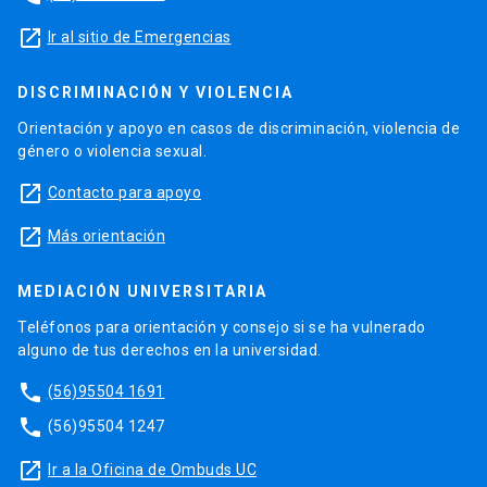
launch
Ir al sitio de Emergencias
DISCRIMINACIÓN Y VIOLENCIA
Orientación y apoyo en casos de discriminación, violencia de
género o violencia sexual.
launch
Contacto para apoyo
launch
Más orientación
MEDIACIÓN UNIVERSITARIA
Teléfonos para orientación y consejo si se ha vulnerado
alguno de tus derechos en la universidad.
phone
(56)95504 1691
phone
(56)95504 1247
launch
Ir a la Oficina de Ombuds UC