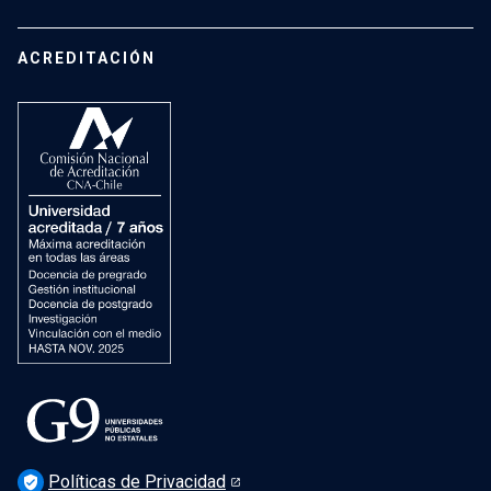
Vida Universitaria
Contacto
Campus San Joaquín
Estudiantes de Postgrado
ACREDITACIÓN
Mujeres en el Instituto
Investigación
Laboratorios docentes
Cursos
Recursos
Vida Universitaria
Preguntas Frecuentes
Políticas de Privacidad
verified_user