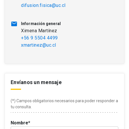
difusion.fisica@uc.cl
mail
Información general
Ximena Martínez
+56 9 5504 4499
xmartinez@uc.cl
Envíanos un mensaje
(*) Campos obligatorios necesarios para poder responder a
tu consulta.
Nombre*