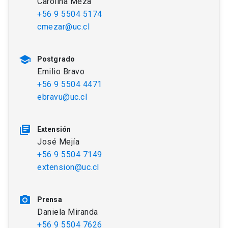
Carolina Meza
+56 9 5504 5174
cmezar@uc.cl
school
Postgrado
Emilio Bravo
+56 9 5504 4471
ebravu@uc.cl
library_books
Extensión
José Mejía
+56 9 5504 7149
extension@uc.cl
photo_camera
Prensa
Daniela Miranda
+56 9 5504 7626