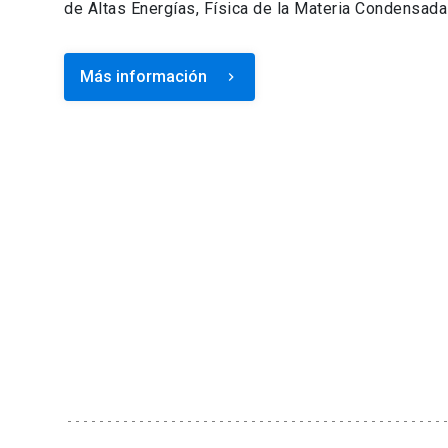
de Altas Energías, Física de la Materia Condensada 
Más información
keyboard_arrow_right