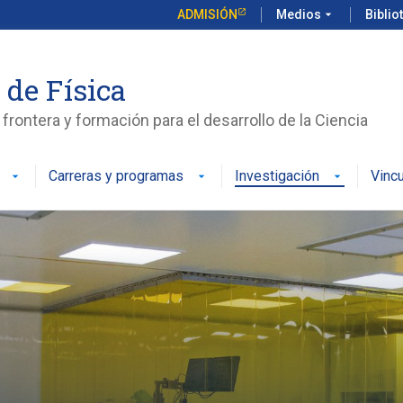
ADMISIÓN
Medios
arrow_drop_down
Biblio
 de Física
frontera y formación para el desarrollo de la Ciencia
Carreras y programas
Investigación
Vinc
arrow_drop_down
arrow_drop_down
arrow_drop_down