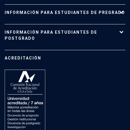
Nuestro Instituto
INFORMACIÓN PARA ESTUDIANTES DE PREGRADO
Planta académica
Carreras y programas
Pregrado
INFORMACIÓN PARA ESTUDIANTES DE
Investigación
Admisión
POSTGRADO
Vinculación con el medio
Vida Universitaria
Contacto
Campus San Joaquín
Estudiantes de Postgrado
ACREDITACIÓN
Mujeres en el Instituto
Investigación
Laboratorios docentes
Cursos
Recursos
Vida Universitaria
Preguntas Frecuentes