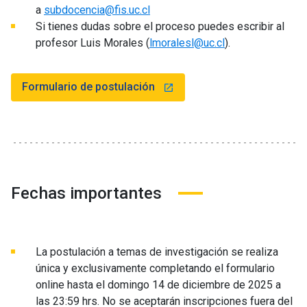
a
subdocencia@fis.uc.cl
Si tienes dudas sobre el proceso puedes escribir al
profesor Luis Morales (
lmoralesl@uc.cl
).
Formulario de postulación
launch
Fechas importantes
La postulación a temas de investigación se realiza
única y exclusivamente completando el formulario
online hasta el domingo 14 de diciembre de 2025 a
las 23:59 hrs. No se aceptarán inscripciones fuera del