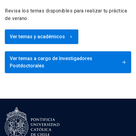
Revisa los temas disponibles para realizar tu práctica
de verano.
Ver temas y académicos
keyboard_arrow_right
Ver temas a cargo de Investigadores
arrow_forward
Postdoctorales