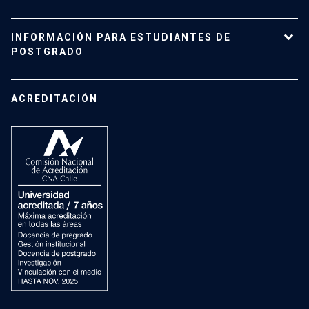
Carreras y programas
Pregrado
INFORMACIÓN PARA ESTUDIANTES DE
Investigación
Admisión
POSTGRADO
Vinculación con el medio
Vida Universitaria
Contacto
Campus San Joaquín
Estudiantes de Postgrado
ACREDITACIÓN
Mujeres en el Instituto
Investigación
Laboratorios docentes
Cursos
Recursos
Vida Universitaria
Preguntas Frecuentes