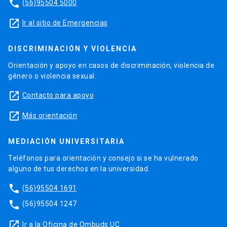
phone
(56)95504 5000
launch
Ir al sitio de Emergencias
DISCRIMINACIÓN Y VIOLENCIA
Orientación y apoyo en casos de discriminación, violencia de
género o violencia sexual.
launch
Contacto para apoyo
launch
Más orientación
MEDIACIÓN UNIVERSITARIA
Teléfonos para orientación y consejo si se ha vulnerado
alguno de tus derechos en la universidad.
phone
(56)95504 1691
phone
(56)95504 1247
launch
Ir a la Oficina de Ombuds UC