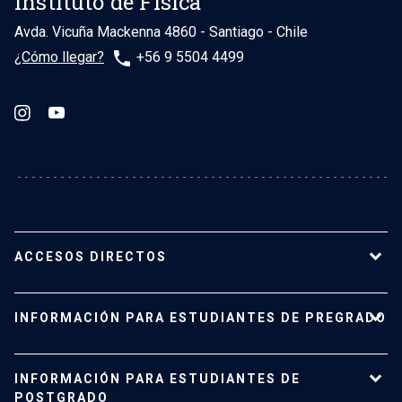
Instituto de Física
Avda. Vicuña Mackenna 4860 - Santiago - Chile
phone
¿Cómo llegar?
+56 9 5504 4499
ACCESOS DIRECTOS
Nuestro Instituto
INFORMACIÓN PARA ESTUDIANTES DE PREGRADO
Planta académica
Carreras y programas
Pregrado
INFORMACIÓN PARA ESTUDIANTES DE
Investigación
Admisión
POSTGRADO