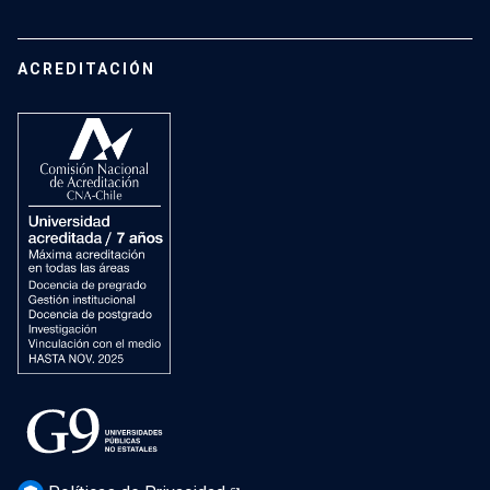
Vinculación con el medio
Vida Universitaria
Contacto
Campus San Joaquín
Estudiantes de Postgrado
ACREDITACIÓN
Mujeres en el Instituto
Investigación
Laboratorios docentes
Cursos
Recursos
Vida Universitaria
Preguntas Frecuentes