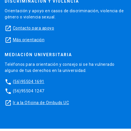
DISCRIMINACIÓN Y VIOLENCIA
Orientación y apoyo en casos de discriminación, violencia de
género o violencia sexual.
launch
Contacto para apoyo
launch
Más orientación
MEDIACIÓN UNIVERSITARIA
Teléfonos para orientación y consejo si se ha vulnerado
alguno de tus derechos en la universidad.
phone
(56)95504 1691
phone
(56)95504 1247
launch
Ir a la Oficina de Ombuds UC