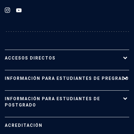
ACCESOS DIRECTOS
Nuestro Instituto
INFORMACIÓN PARA ESTUDIANTES DE PREGRADO
Planta académica
Carreras y programas
Pregrado
INFORMACIÓN PARA ESTUDIANTES DE
Investigación
Admisión
POSTGRADO
Vinculación con el medio
Vida Universitaria
Contacto
Campus San Joaquín
Estudiantes de Postgrado
ACREDITACIÓN
Mujeres en el Instituto
Investigación