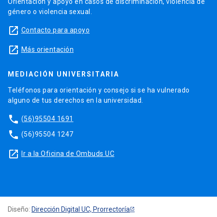
Orientación y apoyo en casos de discriminación, violencia de
género o violencia sexual.
launch
Contacto para apoyo
launch
Más orientación
MEDIACIÓN UNIVERSITARIA
Teléfonos para orientación y consejo si se ha vulnerado
alguno de tus derechos en la universidad.
phone
(56)95504 1691
phone
(56)95504 1247
launch
Ir a la Oficina de Ombuds UC
Diseño:
Dirección Digital UC, Prorrectoría