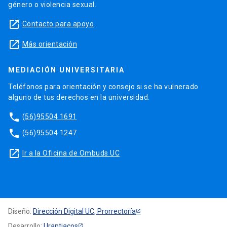
género o violencia sexual.
launch
Contacto para apoyo
launch
Más orientación
MEDIACIÓN UNIVERSITARIA
Teléfonos para orientación y consejo si se ha vulnerado
alguno de tus derechos en la universidad.
phone
(56)95504 1691
phone
(56)95504 1247
launch
Ir a la Oficina de Ombuds UC
Diseño:
Dirección Digital UC, Prorrectoría
Desarrollo:
Urantiacos