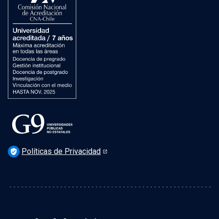
Vida Universitaria
Preguntas Frecuentes
Políticas de Privacidad
verified_user