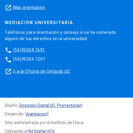
launch
Más orientación
MEDIACIÓN UNIVERSITARIA
Teléfonos para orientación y consejo si se ha vulnerado
alguno de tus derechos en la universidad.
phone
(56)95504 1691
phone
(56)95504 1247
launch
Ir a la Oficina de Ombuds UC
Diseño:
Dirección Digital UC, Prorrectoría
Desarrollo:
Urantiacos
Sitio administrado por el Instituto de Física
Utilizando el
Kit Digital UC