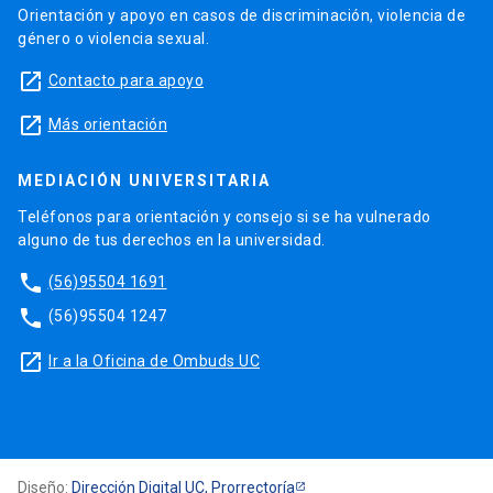
Orientación y apoyo en casos de discriminación, violencia de
género o violencia sexual.
launch
Contacto para apoyo
launch
Más orientación
MEDIACIÓN UNIVERSITARIA
Teléfonos para orientación y consejo si se ha vulnerado
alguno de tus derechos en la universidad.
phone
(56)95504 1691
phone
(56)95504 1247
launch
Ir a la Oficina de Ombuds UC
Diseño:
Dirección Digital UC, Prorrectoría