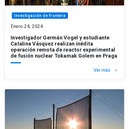
Investigación de frontera
Enero 24, 2024
Investigador Germán Vogel y estudiante
Catalina Vásquez realizan inédita
operación remota de reactor experimental
de fusión nuclear Tokamak Golem en Praga
Ver más
keyboard_arrow_right