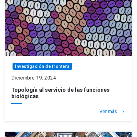
Investigación de frontera
Diciembre 19, 2024
Topología al servicio de las funciones
biológicas
Ver más
keyboard_arrow_right