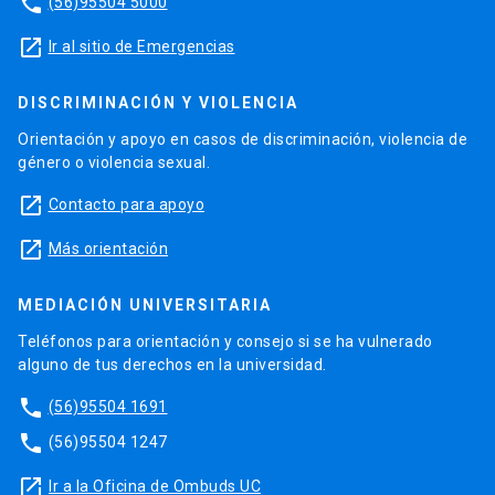
phone
(56)95504 5000
launch
Ir al sitio de Emergencias
DISCRIMINACIÓN Y VIOLENCIA
Orientación y apoyo en casos de discriminación, violencia de
género o violencia sexual.
launch
Contacto para apoyo
launch
Más orientación
MEDIACIÓN UNIVERSITARIA
Teléfonos para orientación y consejo si se ha vulnerado
alguno de tus derechos en la universidad.
phone
(56)95504 1691
phone
(56)95504 1247
launch
Ir a la Oficina de Ombuds UC