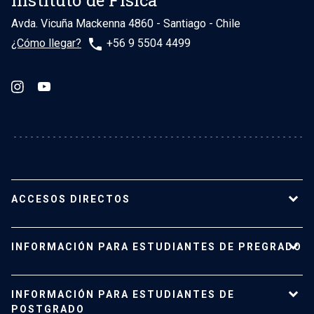
Avda. Vicuña Mackenna 4860 - Santiago - Chile
phone
¿Cómo llegar?
+56 9 5504 4499
ACCESOS DIRECTOS
Nuestro Instituto
INFORMACIÓN PARA ESTUDIANTES DE PREGRADO
Planta académica
Carreras y programas
Pregrado
INFORMACIÓN PARA ESTUDIANTES DE
Investigación
Admisión
POSTGRADO