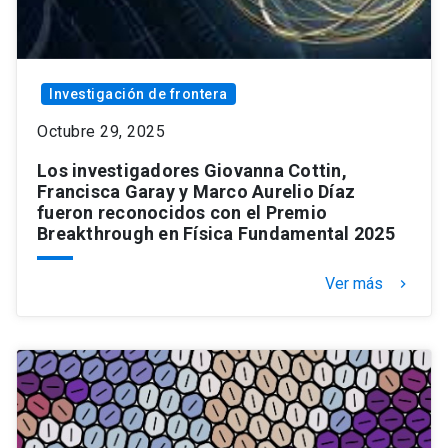
Investigación de frontera
Octubre 29, 2025
Los investigadores Giovanna Cottin,
Francisca Garay y Marco Aurelio Díaz
fueron reconocidos con el Premio
Breakthrough en Física Fundamental 2025
Ver más
keyboard_arrow_right