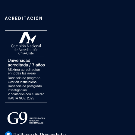
Vinculación con el medio
Vida Universitaria
Contacto
Campus San Joaquín
Estudiantes de Postgrado
ACREDITACIÓN
Mujeres en el Instituto
Investigación
Laboratorios docentes
Cursos
Recursos
Vida Universitaria
Preguntas Frecuentes
Políticas de Privacidad