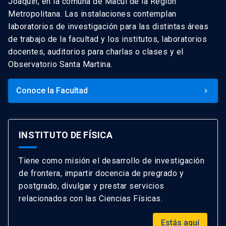
Joaquín, en la comuna de Macul de la Región
Metropolitana. Las instalaciones contemplan
laboratorios de investigación para las distintas áreas
de trabajo de la facultad y los institutos, laboratorios
docentes, auditorios para charlas o clases y el
Observatorio Santa Martina.
Conoce la Facultad
keyboard_arrow_right
INSTITUTO DE FÍSICA
Tiene como misión el desarrollo de investigación
de frontera, impartir docencia de pregrado y
postgrado, divulgar y prestar servicios
relacionados con las Ciencias Físicas.
Estás aquí