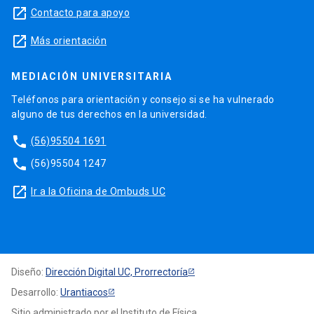
launch
Contacto para apoyo
launch
Más orientación
MEDIACIÓN UNIVERSITARIA
Teléfonos para orientación y consejo si se ha vulnerado
alguno de tus derechos en la universidad.
phone
(56)95504 1691
phone
(56)95504 1247
launch
Ir a la Oficina de Ombuds UC
Diseño:
Dirección Digital UC, Prorrectoría
Desarrollo:
Urantiacos
Sitio administrado por el Instituto de Física