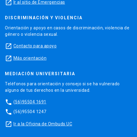
launch
Ir al sitio de Emergencias
DISCRIMINACIÓN Y VIOLENCIA
Orientación y apoyo en casos de discriminación, violencia de
género o violencia sexual.
launch
Contacto para apoyo
launch
Más orientación
MEDIACIÓN UNIVERSITARIA
Teléfonos para orientación y consejo si se ha vulnerado
alguno de tus derechos en la universidad.
phone
(56)95504 1691
phone
(56)95504 1247
launch
Ir a la Oficina de Ombuds UC