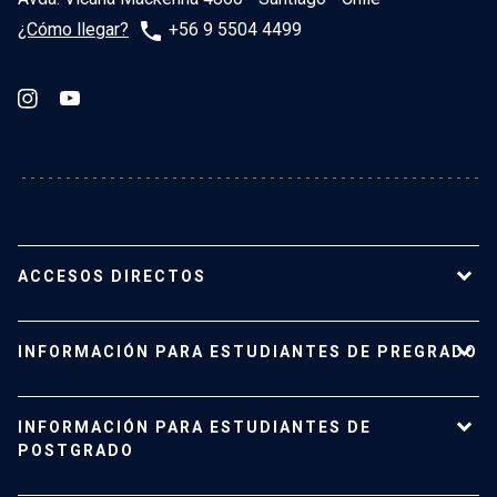
phone
¿Cómo llegar?
+56 9 5504 4499
ACCESOS DIRECTOS
Nuestro Instituto
INFORMACIÓN PARA ESTUDIANTES DE PREGRADO
Planta académica
Carreras y programas
Pregrado
INFORMACIÓN PARA ESTUDIANTES DE
Investigación
Admisión
POSTGRADO
Vinculación con el medio
Vida Universitaria
Contacto