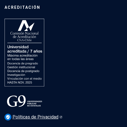
Campus San Joaquín
Estudiantes de Postgrado
ACREDITACIÓN
Mujeres en el Instituto
Investigación
Laboratorios docentes
Cursos
Recursos
Vida Universitaria
Preguntas Frecuentes
Políticas de Privacidad
verified_user