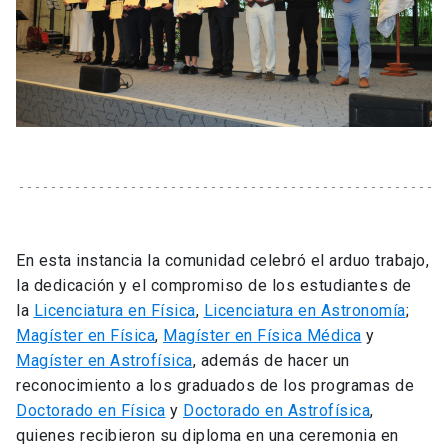
En esta instancia la comunidad celebró el arduo trabajo,
la dedicación y el compromiso de los estudiantes de
la
Licenciatura en Física
,
Licenciatura en Astronomía
;
Magíster en Física
,
Magíster en Física Médica
y
Magíster en Astrofísica
, además de hacer un
reconocimiento a los graduados de los programas de
Doctorado en Física
y
Doctorado en Astrofísica
,
quienes recibieron su diploma en una ceremonia en