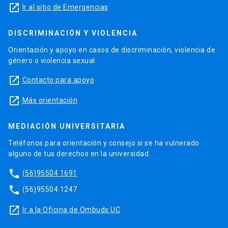
launch
Ir al sitio de Emergencias
DISCRIMINACIÓN Y VIOLENCIA
Orientación y apoyo en casos de discriminación, violencia de
género o violencia sexual.
launch
Contacto para apoyo
launch
Más orientación
MEDIACIÓN UNIVERSITARIA
Teléfonos para orientación y consejo si se ha vulnerado
alguno de tus derechos en la universidad.
phone
(56)95504 1691
phone
(56)95504 1247
launch
Ir a la Oficina de Ombuds UC