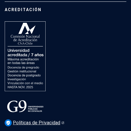
Contacto
Campus San Joaquín
Estudiantes de Postgrado
ACREDITACIÓN
Mujeres en el Instituto
Investigación
Laboratorios docentes
Cursos
Recursos
Vida Universitaria
Preguntas Frecuentes
Políticas de Privacidad
verified_user