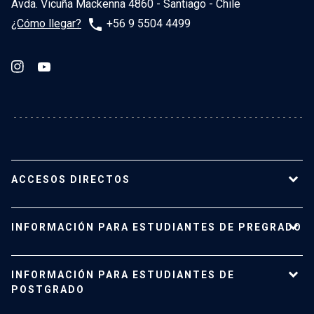
Avda. Vicuña Mackenna 4860 - Santiago - Chile
phone
¿Cómo llegar?
+56 9 5504 4499
ACCESOS DIRECTOS
Nuestro Instituto
INFORMACIÓN PARA ESTUDIANTES DE PREGRADO
Planta académica
Carreras y programas
Pregrado
INFORMACIÓN PARA ESTUDIANTES DE
Investigación
Admisión
POSTGRADO
Vinculación con el medio
Vida Universitaria