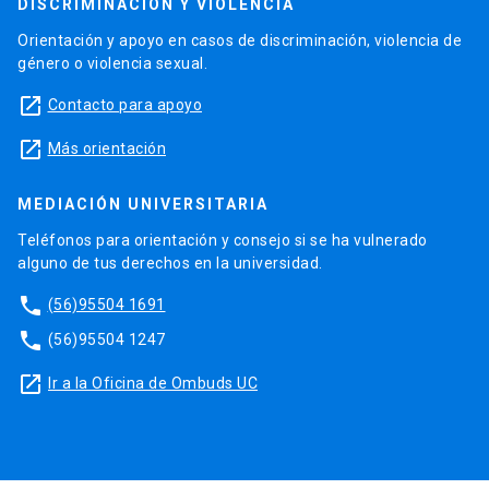
DISCRIMINACIÓN Y VIOLENCIA
Orientación y apoyo en casos de discriminación, violencia de
género o violencia sexual.
launch
Contacto para apoyo
launch
Más orientación
MEDIACIÓN UNIVERSITARIA
Teléfonos para orientación y consejo si se ha vulnerado
alguno de tus derechos en la universidad.
phone
(56)95504 1691
phone
(56)95504 1247
launch
Ir a la Oficina de Ombuds UC