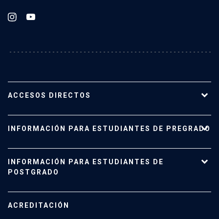
ACCESOS DIRECTOS
Nuestro Instituto
INFORMACIÓN PARA ESTUDIANTES DE PREGRADO
Planta académica
Carreras y programas
Pregrado
INFORMACIÓN PARA ESTUDIANTES DE
Investigación
Admisión
POSTGRADO
Vinculación con el medio
Vida Universitaria
Contacto
Campus San Joaquín
Estudiantes de Postgrado
ACREDITACIÓN
Mujeres en el Instituto
Investigación